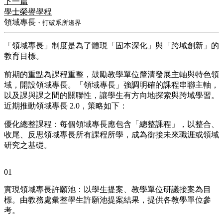
下一篇
學士榮譽學程
領域專長
・打破系所邊界
「領域專長」制度是為了體現「固本深化」與「跨域創新」的
教育目標。
前期的重點為課程重整，鼓勵教學單位釐清發展主軸與特色領
域，開設領域專長。「領域專長」強調明確的課程串聯主軸，
以及課與課之間的關聯性，讓學生有方向地探索與跨域學習。
近期推動領域專長 2.0，策略如下：
優化總整課程：每個領域專長應包含「總整課程」，以整合、
收尾、反思領域專長所有課程所學，成為銜接未來職涯或領域
研究之基礎。
01
實現領域專長許願池：以學生提案、教學單位研議接案為目
標。由教務處彙整學生許願池提案結果，提供各教學單位參
考。