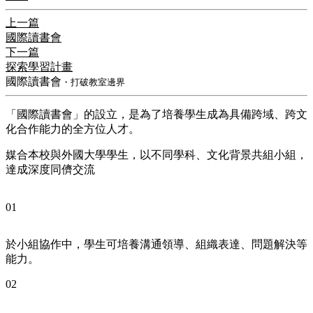
上一篇
國際讀書會
下一篇
探索學習計畫
國際讀書會
・打破教室邊界
「國際讀書會」的設立，是為了培養學生成為具備跨域、跨文
化合作能力的全方位人才。
媒合本校與外國大學學生，以不同學科、文化背景共組小組，
達成深度同儕交流
01
於小組協作中，學生可培養溝通領導、組織表達、問題解決等
能力。
02