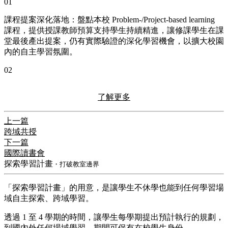
01
課程提案深化落地：盤點本校 Problem-/Project-based learning
課程，提供授課教師預算支持學生持續精進，讓修課學生在課
堂最後產出提案，仍有實際驗證的深化學習機會，以擴大校園
內的自主學習氛圍。
02
了解更多
上一篇
跨域共授
下一篇
國際讀書會
探索學習計畫
・打破教室邊界
「探索學習計畫」的用意，是讓學生不休學也能到任何學習場
域自主探索、跨域學習。
透過 1 至 4 學期的時間，讓學生每學期提出預計執行的規劃，
到國內外任何場域學習，期間可保有在校學生身份。