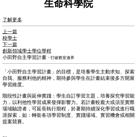
生命科學院
了解更多
上一篇
校學士
下一篇
創新領域學士學位學程
小田野自主學習計畫
・打破教室邊界
「小田野自主學習計畫」的目標，是培養學生主動求知、探索
自我、服務利他的精神，期待參與學生在計畫結束後多方開展
學習維度。
階段性計畫與延伸實踐：學生自訂學習主題，培養探究學習能
力，以利他性學習成果發揮影響力。若計畫較龐大或須至實際
場域驗證者，可延長執行期程，於暑期持續深化學習或進行職
涯探索，如：轉銜各項學習制度、實踐場域、實習機會或相關
提案競賽。