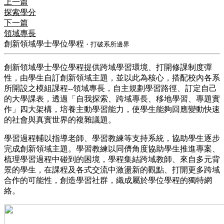
上一篇
探索學分
下一篇
領域專長
創新領域學士學位學程
・打破系所邊界
​創新領域學士學位學程提供跨域學習環境、打開修課制度彈
性，由學生自訂創新領域主題，並以此為核心，搭配校內各系
所開設之模組課程--領域專長，自主規劃學習路徑、訂定自己
的大學課表，透過「自我探索、跨域專長、移地學習、專題實
作」四大架構，培養主動學習能力，使學生能夠回應變動快速
的社會與真實世界的複雜議題。
​學習過程輔以指導老師、學習教練等支持系統，協助學生逐步
完成創新領域主題。學習教練以同儕角度協助學生推進專案、
梳理學習過程中碰到的困境，學程集結跨域教師、來自多元背
景的學生，在課程及各式交流中激盪新的觀點、打開更多跨域
合作的可能性，創造學習社群，織成屬於學位學程的獨特網
絡。