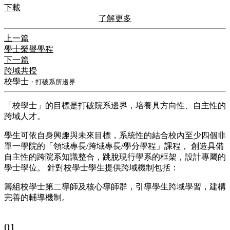
下載
了解更多
上一篇
學士榮譽學程
下一篇
跨域共授
校學士
・打破系所邊界
「校學士」的目標是打破院系邊界，培養具方向性、自主性的
跨域人才。
學生可依自身興趣與未來目標，系統性的結合校內至少四個非
單一學院的「領域專長/跨域專長/學分學程」課程， 創造具備
自主性的跨院系知識整合，跳脫現行學系的框架，設計專屬的
學士學位。 針對校學士學生提供跨域機制包括：
籌組校學士第二導師及核心導師群，引導學生跨域學習，建構
完善的輔導機制。
01