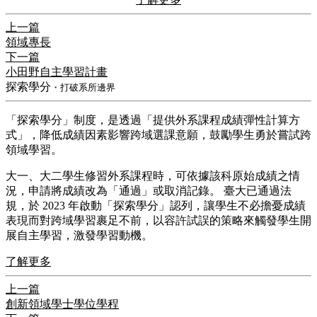
上一篇
領域專長
下一篇
小田野自主學習計畫
探索學分
・打破系所邊界
​「探索學分」制度，是透過「提供外系課程成績彈性計算方
式」，降低成績因素影響跨域選課意願，鼓勵學生勇於嘗試跨
領域學習。
​大一、大二學生修習外系課程時，可依據該科原始成績之情
況，申請將成績改為「通過」或取消記錄。 臺大已通過法
規，於 2023 年啟動「探索學分」認列，讓學生不必擔憂成績
表現而對跨域學習裹足不前，以容許試誤的策略來觸發學生開
展自主學習，激發學習動機。
了解更多
上一篇
創新領域學士學位學程