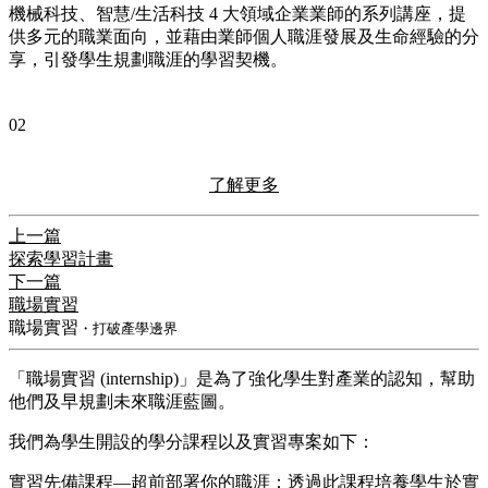
機械科技、智慧/生活科技 4 大領域企業業師的系列講座，提
供多元的職業面向，並藉由業師個人職涯發展及生命經驗的分
享，引發學生規劃職涯的學習契機。
02
了解更多
上一篇
探索學習計畫
下一篇
職場實習
職場實習
・打破產學邊界
「職場實習 (internship)」是為了強化學生對產業的認知，幫助
他們及早規劃未來職涯藍圖。
我們為學生開設的學分課程以及實習專案如下：
實習先備課程—超前部署你的職涯：透過此課程培養學生於實