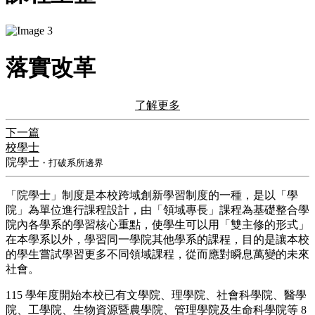
落實改革
了解更多
下一篇
校學士
院學士
・打破系所邊界
​「院學士」制度是本校跨域創新學習制度的一種，是以「學
院」為單位進行課程設計，由「領域專長」課程為基礎整合學
院內各學系的學習核心重點，使學生可以用「雙主修的形式」
在本學系以外，學習同一學院其他學系的課程，目的是讓本校
的學生嘗試學習更多不同領域課程，從而應對瞬息萬變的未來
社會。
115 學年度開始本校已有文學院、理學院、社會科學院、醫學
院、工學院、生物資源暨農學院、管理學院及生命科學院等 8