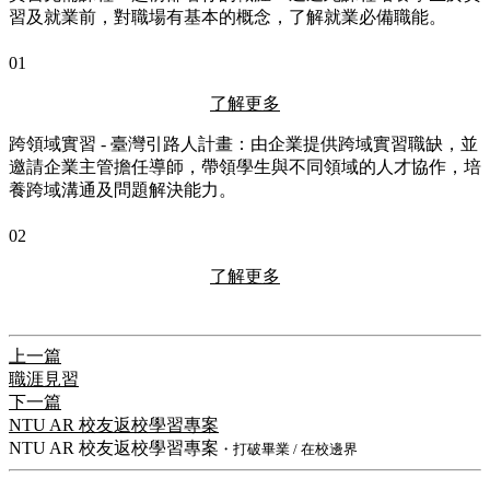
習及就業前，對職場有基本的概念，了解就業必備職能。
01
了解更多
跨領域實習 - 臺灣引路人計畫：由企業提供跨域實習職缺，並
邀請企業主管擔任導師，帶領學生與不同領域的人才協作，培
養跨域溝通及問題解決能力。
02
了解更多
上一篇
職涯見習
下一篇
NTU AR 校友返校學習專案
NTU AR 校友返校學習專案
・打破畢業 / 在校邊界