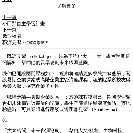
了解更多
上一篇
小田野自主學習計畫
下一篇
數位校園
職涯見習
・打破產學邊界
「職涯見習 （clerkship）」是為了強化大一、大二學生對產業
的認知，幫助他們及早規劃未來職涯藍圖。
我們已開設兩門課程如下，近期將邀請更多學院共襄盛舉，開
設暑期企業探索或高階企業主管講座課程，涵納院系所校友與
專業人脈，擴充產業多元性。
「職場走讀—暑期企業探索」：透過課程說明會、期初學習聚
會初步建構對該產業的認識，學生至產業場域深度參訪、實地
驗證時，可與業師進行座談或近距離見習 （Shadowing）。
01
「大師給問—未來職涯巡航」：藉由人文/社創、生物科技、