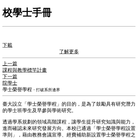
校學士手冊
下載
了解更多
上一篇
課程與教學標竿計畫
下一篇
院學士
學士榮譽學程
・打破系所邊界
臺大設立「學士榮譽學程」的目的，是為了鼓勵具有研究潛力
的學士班學生及早參與學術研究。
透過學系規劃的領域高階課程，讓學生提升研究知識與能力，
進而確認未來研究發展方向。本校已通過「學士榮譽學程設置
準則」，藉由教務會議宣導、經費補助新設置學士榮譽學程之