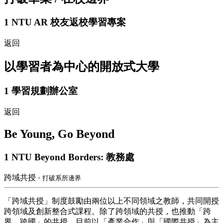
1
NTU AR 校友返校學習專案
返回
以學習者為中心的開放式大學
1
學習規劃辦公室
返回
Be Young, Go Beyond
1
NTU Beyond Borders: 教務處
跨域共授
・打破系所邊界
「跨域共授」制度鼓勵由兩位以上不同領域之教師，共同開授
跨領域及創新整合式課程。除了跨領域的共授，也推動「跨
界、跨國」的共授，目前以「產業合作」與「國際共授」為主