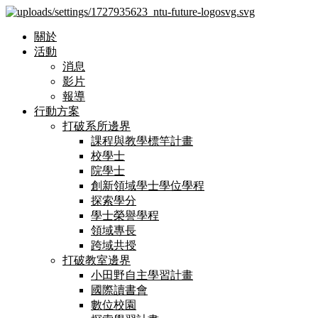
關於
活動
消息
影片
報導
行動方案
打破系所邊界
課程與教學標竿計畫
校學士
院學士
創新領域學士學位學程
探索學分
學士榮譽學程
領域專長
跨域共授
打破教室邊界
小田野自主學習計畫
國際讀書會
數位校園