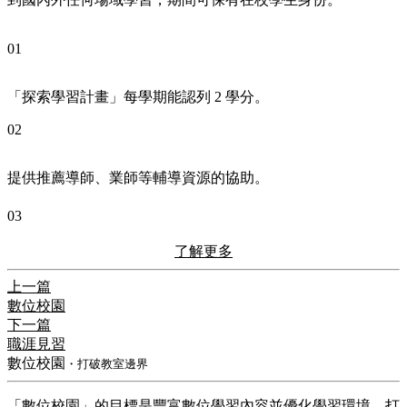
01
「探索學習計畫」每學期能認列 2 學分。
02
提供推薦導師、業師等輔導資源的協助。
03
了解更多
上一篇
數位校園
下一篇
職涯見習
數位校園
・打破教室邊界
「數位校園」的目標是豐富數位學習內容並優化學習環境，打