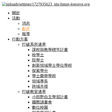
關於
活動
消息
影片
報導
行動方案
打破系所邊界
課程與教學標竿計畫
校學士
院學士
創新領域學士學位學程
探索學分
學士榮譽學程
領域專長
跨域共授
打破教室邊界
小田野自主學習計畫
國際讀書會
數位校園